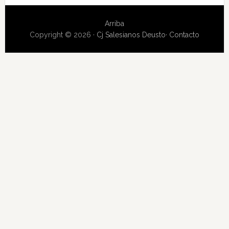
Arriba
Copyright © 2026 ·
Cj Salesianos Deusto
·
Contacto