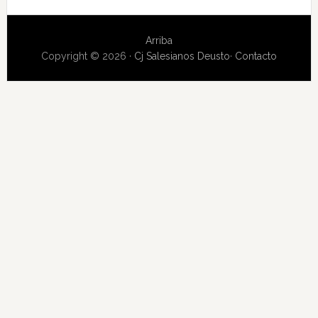
Arriba
Copyright © 2026 ·
Cj Salesianos Deusto
·
Contacto