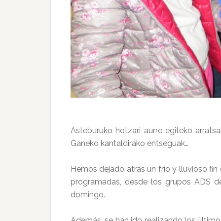
Asteburuko hotzari aurre egiteko arratsa
Ganeko kantaldirako entseguak…
Hemos dejado atrás un frío y lluvioso fi
programadas, desde los grupos ADS del
domingo.
Además, se han ido realizando los último