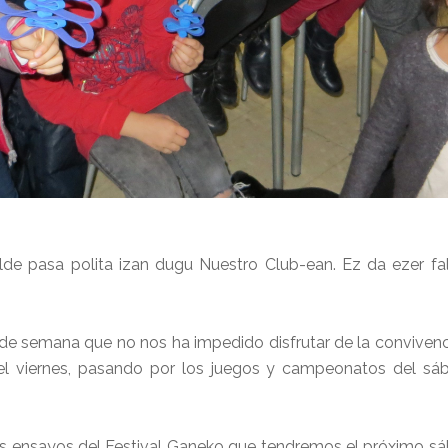
lde pasa polita izan dugu Nuestro Club-ean. Ez da ezer fal
n de semana que no nos ha impedido disfrutar de la convivenc
 viernes, pasando por los juegos y campeonatos del sába
s ensayos del Festival Ganeko que tendremos el próximo sába