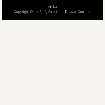
Arriba
Copyright © 2026 ·
Cj Salesianos Deusto
·
Contacto