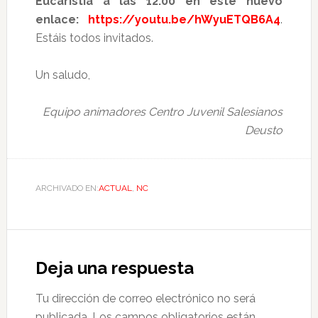
Eucaristía a las 12:00 en este nuevo
enlace:
https://youtu.be/hWyuETQB6A4
.
Estáis todos invitados.
Un saludo,
Equipo animadores Centro Juvenil Salesianos
Deusto
ARCHIVADO EN:
ACTUAL
,
NC
Deja una respuesta
Tu dirección de correo electrónico no será
publicada.
Los campos obligatorios están