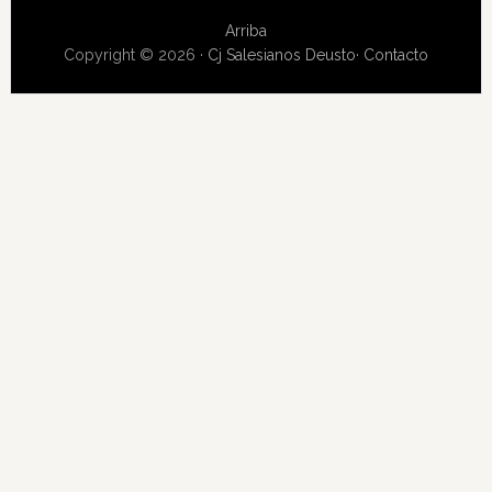
Arriba
Copyright © 2026 ·
Cj Salesianos Deusto
·
Contacto