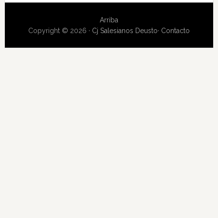
Arriba
Copyright © 2026 ·
Cj Salesianos Deusto
·
Contacto