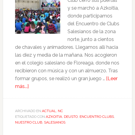
Club cerró sus puertas
y se marchó a Azkoitia,
donde participamos
del Encuentro de Clubs
Salesianos de la zona
norte, junto a cientos
de chavales y animadores. Llegamos allí hacia
las diez y media de la mañana. Nos acogieron
en el colegio salesiano de Floreaga, donde nos
recibieron con música y con un almuerzo. Tras
formar grupos, se realizó un gran juego …
[Leer
más...]
ARCHIVADO EN:
ACTUAL
,
NC
ETIQUETADO CON:
AZKOITIA
,
DEUSTO
,
ENCUENTRO CLUBS
,
NUESTRO CLUB
,
SALESIANOS